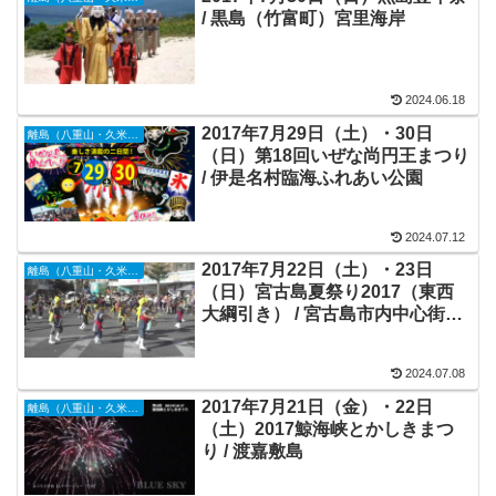
/ 黒島（竹富町）宮里海岸
2024.06.18
2017年7月29日（土）・30日
離島（八重山・久米島・宮古島・他）
（日）第18回いぜな尚円王まつり
/ 伊是名村臨海ふれあい公園
2024.07.12
2017年7月22日（土）・23日
離島（八重山・久米島・宮古島・他）
（日）宮古島夏祭り2017（東西
大綱引き） / 宮古島市内中心街メ
インストリート
2024.07.08
2017年7月21日（金）・22日
離島（八重山・久米島・宮古島・他）
（土）2017鯨海峡とかしきまつ
り / 渡嘉敷島