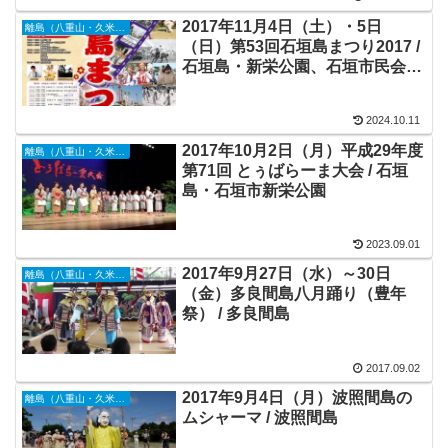
2017年11月4日（土）・5日
離島（八重山・久米島・宮古島・他）
（日）第53回石垣島まつり2017 /
石垣島・新栄公園、石垣市民会館
周辺
2024.10.11
2017年10月2日（月）平成29年度
離島（八重山・久米島・宮古島・他）
第71回 とぅばらーま大会 / 石垣
島・石垣市新栄公園
2023.09.01
2017年9月27日（水）～30日
離島（八重山・久米島・宮古島・他）
（金）多良間島八月踊り（豊年
祭） / 多良間島
2017.09.02
2017年9月4日（月）波照間島の
離島（八重山・久米島・宮古島・他）
ムシャーマ / 波照間島