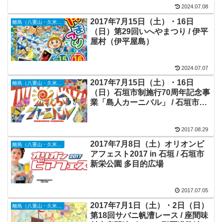
2024.07.08
2017年7月15日（土）・16日
離島（八重山・久米島・宮古島・他）
（日）第29回いへやまつり / 伊平
屋村（伊平屋島）
2024.07.07
2017年7月15日（土）・16日
離島（八重山・久米島・宮古島・他）
（日）石垣市制施行70周年記念事
業「島人カーニバル」 / 石垣市新
栄公園 多目的広場
2017.08.29
2017年7月8日（土）オリオンビ
離島（八重山・久米島・宮古島・他）
アフェスト2017 in 石垣 / 石垣市
新栄公園 多目的広場
2017.07.05
2017年7月1日（土）・2日（日）
離島（八重山・久米島・宮古島・他）
第18回サバニ帆漕レース / 座間味