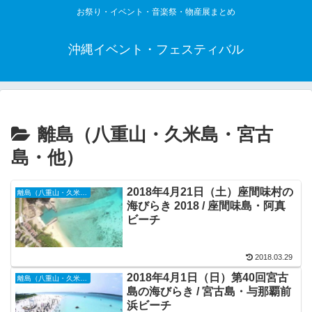
お祭り・イベント・音楽祭・物産展まとめ
沖縄イベント・フェスティバル
離島（八重山・久米島・宮古
島・他）
2018年4月21日（土）座間味村の
離島（八重山・久米島・宮古島・他）
海びらき 2018 / 座間味島・阿真
ビーチ
2018.03.29
2018年4月1日（日）第40回宮古
離島（八重山・久米島・宮古島・他）
島の海びらき / 宮古島・与那覇前
浜ビーチ