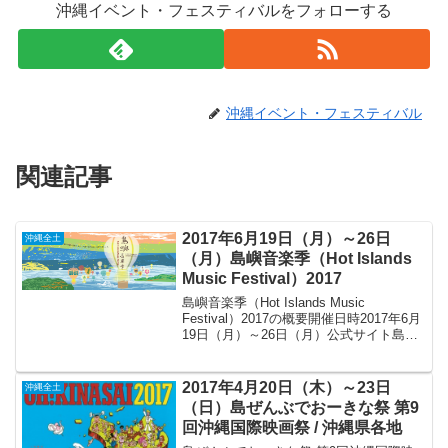
沖縄イベント・フェスティバルをフォローする
沖縄イベント・フェスティバル
関連記事
2017年6月19日（月）～26日
沖縄全土
（月）島嶼音楽季（Hot Islands
Music Festival）2017
島嶼音楽季（Hot Islands Music
Festival）2017の概要開催日時2017年6月
19日（月）～26日（月）公式サイト島嶼
音楽季沖縄県立博物館・美術館の詳細地
図島嶼音楽季2017の内容音楽を通して台
湾と沖縄の文化交流を図...
2017年4月20日（木）～23日
沖縄全土
（日）島ぜんぶでおーきな祭 第9
回沖縄国際映画祭 / 沖縄県各地