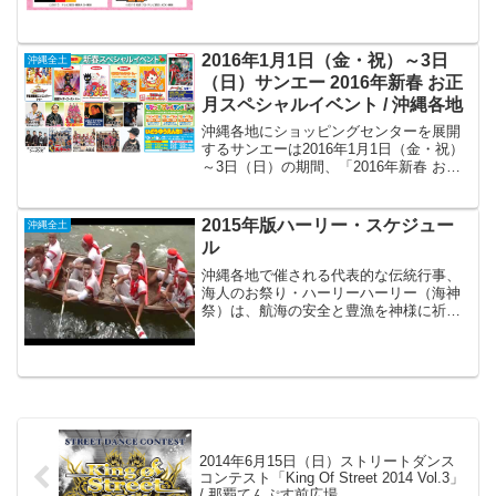
年「新春イベント」を開催します。ショ
ッピングのあいまに音楽ライブなどを無
料で楽しむことができます！イオン那覇
2016年1月1日（金・祝）～3日
ショッピングセン...
沖縄全土
（日）サンエー 2016年新春 お正
月スペシャルイベント / 沖縄各地
沖縄各地にショッピングセンターを展開
するサンエーは2016年1月1日（金・祝）
～3日（日）の期間、「2016年新春 お正
月スペシャルイベント」を各店舗で展開
します。ショッピングの合間に音楽ライ
ブやヒーローショーなどを無料鑑賞でき
2015年版ハーリー・スケジュー
沖縄全土
ます！サンエ...
ル
沖縄各地で催される代表的な伝統行事、
海人のお祭り・ハーリーハーリー（海神
祭）は、航海の安全と豊漁を神様に祈願
して、爬竜船（はりゅうせん）を漕ぎ競
い合う沖縄の代表的な伝統行事の一つで
す。もともと約600年前に中国から伝わっ
たとされ、旧暦5月4...
2014年6月15日（日）ストリートダンス
コンテスト「King Of Street 2014 Vol.3」
/ 那覇てんぷす前広場