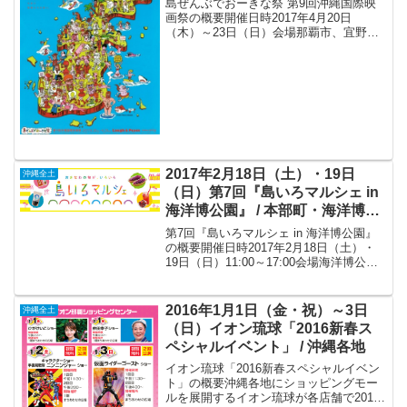
島ぜんぶでおーきな祭 第9回沖縄国際映
画祭の概要開催日時2017年4月20日
（木）～23日（日）会場那覇市、宜野湾
市、浦添市、北谷町、豊見城市、沖縄
市、ほか県内各所主催沖縄国際映画祭実
行委員会運営株式会社よしもとラフ&ピー
スお問い合わせ沖縄...
2017年2月18日（土）・19日
沖縄全土
（日）第7回『島いろマルシェ in
海洋博公園』 / 本部町・海洋博公
園内 美ら海プラザ
第7回『島いろマルシェ in 海洋博公園』
の概要開催日時2017年2月18日（土）・
19日（日）11:00～17:00会場海洋博公園
内 美ら海プラザ（美ら海水族館の隣）住
所：〒905-0206 沖縄県国頭郡本部町石川
424Tel：0980-...
2016年1月1日（金・祝）～3日
沖縄全土
（日）イオン琉球「2016新春ス
ペシャルイベント」 / 沖縄各地
イオン琉球「2016新春スペシャルイベン
ト」の概要沖縄各地にショッピングモー
ルを展開するイオン琉球が各店舗で2016