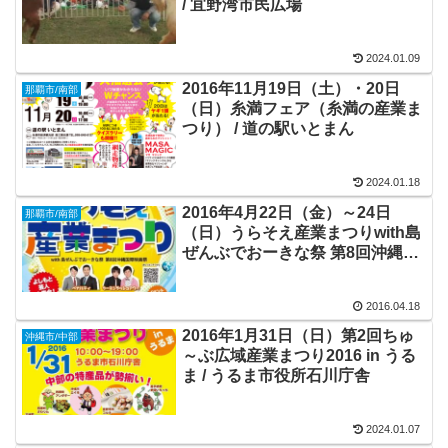
/ 宜野湾市民広場
2024.01.09
2016年11月19日（土）・20日
那覇市/南部
（日）糸満フェア（糸満の産業ま
つり） / 道の駅いとまん
2024.01.18
2016年4月22日（金）～24日
那覇市/南部
（日）うらそえ産業まつりwith島
ぜんぶでおーきな祭 第8回沖縄国
際映画祭 / 浦添市でだこホール広
場
2016.04.18
2016年1月31日（日）第2回ちゅ
沖縄市/中部
～ぶ広域産業まつり2016 in うる
ま / うるま市役所石川庁舎
2024.01.07