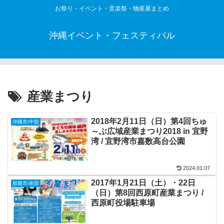
お祭り・イベント・音楽祭・物産展まとめ
沖縄イベント・フェスティバル
産業まつり
2018年2月11日（日）第4回ちゅ
沖縄市/中部
～ぶ広域産業まつり2018 in 宜野
湾 / 宜野湾市嘉数高台公園
2024.01.07
2017年1月21日（土）・22日
那覇市/南部
（日）第8回西原町産業まつり /
西原町役場駐車場