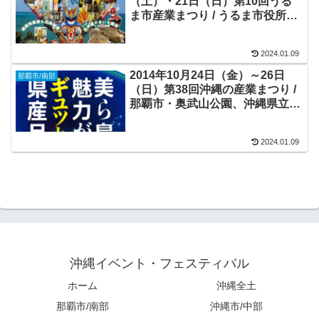
（土）・21日（日）第10回うる
ま市産業まつり / うるま市役所石
川庁舎周辺＆石川体育館
2024.01.09
2014年10月24日（金）～26日
那覇市/南部
（日）第38回沖縄の産業まつり /
那覇市・奥武山公園、沖縄県立武
道館
2024.01.09
沖縄イベント・フェスティバル
ホーム
沖縄全土
那覇市/南部
沖縄市/中部