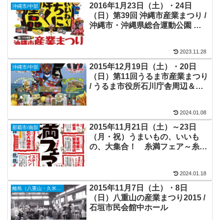
2016年1月23日（土）・24日
沖縄市/中部
（日）第39回 沖縄市産業まつり /
沖縄市・沖縄県総合運動公園 体
育館＆周辺広場
2023.11.28
2015年12月19日（土）・20日
沖縄市/中部
（日）第11回うるま市産業まつり
/ うるま市役所石川庁舎周辺＆石
川体育館
2024.01.08
2015年11月21日（土）～23日
那覇市/南部
（月・祝）うまいもの、いいも
の、大集合！ 糸満フェア～糸満
の産業まつり～ / 道の駅いとまん
2024.01.18
2015年11月7日（土）・8日
離島（八重山・久米島・宮古島・他）
（日）八重山の産業まつり2015 /
石垣市民会館中ホール