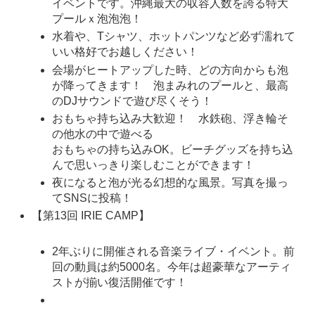
イベントです。沖縄最大の収容人数を誇る特大
プールｘ泡泡泡！
水着や、Tシャツ、ホットパンツなど必ず濡れて
いい格好でお越しください！
会場がヒートアップした時、どの方向からも泡
が降ってきます！ 泡まみれのプールと、最高
のDJサウンドで遊び尽くそう！
おもちゃ持ち込み大歓迎！ 水鉄砲、浮き輪そ
の他水の中で遊べる
おもちゃの持ち込みOK。ビーチグッズを持ち込
んで思いっきり楽しむことができます！
夜になると泡が光る幻想的な風景。写真を撮っ
てSNSに投稿！
【第13回 IRIE CAMP】
2年ぶりに開催される音楽ライブ・イベント。前
回の動員は約5000名。今年は超豪華なアーティ
ストが揃い復活開催です！