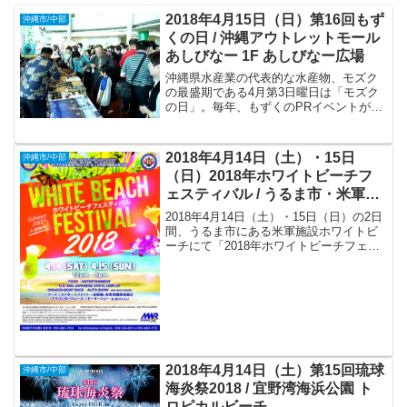
2018年4月15日（日）第16回もず
沖縄市/中部
くの日 / 沖縄アウトレットモール
あしびなー 1F あしびなー広場
沖縄県水産業の代表的な水産物、モズク
の最盛期である4月第3日曜日は「モズク
の日」。毎年、もずくのPRイベントが沖
縄各地で開催されます。
2018年4月14日（土）・15日
沖縄市/中部
（日）2018年ホワイトビーチフ
ェスティバル / うるま市・米軍施
設ホワイトビーチ
2018年4月14日（土）・15日（日）の2日
間、うるま市にある米軍施設ホワイトビ
ーチにて「2018年ホワイトビーチフェス
ティバル」が開催されます。
2018年4月14日（土）第15回琉球
沖縄市/中部
海炎祭2018 / 宜野湾海浜公園 ト
ロピカルビーチ