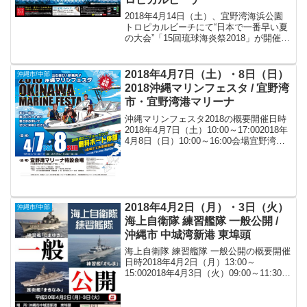
2018年4月14日（土）、宜野湾海浜公園
トロピカルビーチにて“日本で一番早い夏
の大会”「15回琉球海炎祭2018」が開催さ
れます！
2018年4月7日（土）・8日（日）
沖縄市/中部
2018沖縄マリンフェスタ / 宜野湾
市・宜野湾港マリーナ
沖縄マリンフェスタ2018の概要開催日時
2018年4月7日（土）10:00～17:002018年
4月8日（日）10:00～16:00会場宜野湾港
マリーナ 特設会場（〒901-2224 沖縄県宜
野湾市真志喜4丁目4-1）アクセス* 那覇空
港か...
2018年4月2日（月）・3日（火）
沖縄市/中部
海上自衛隊 練習艦隊 一般公開 /
沖縄市 中城湾新港 東埠頭
海上自衛隊 練習艦隊 一般公開の概要開催
日時2018年4月2日（月）13:00～
15:002018年4月3日（火）09:00～11:30会
場沖縄市 中城湾新港 東埠頭アクセス※湾
内に駐車場あり。入場無料※事前申込等
は、必要ありません。お問い...