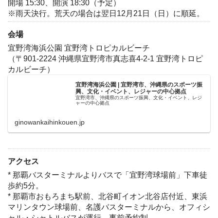
開場 15:30、開演 18:30（予定）
※雨天決行。荒天の場合は翌日12月21日（日）に順延。
会場
宜野湾海浜公園 宜野湾トロピカルビーチ
（〒901-2224 沖縄県宜野湾市真志喜4-2-1 宜野湾トロピ
カルビーチ）
宜野湾海浜公園 | 宜野湾市、沖縄県のスポーツ振
興、文化・イベント、レジャーの中心拠点
宜野湾市、沖縄県のスポーツ振興、文化・イベント、レジ
ャーの中心拠点
ginowankaihinkouen.jp
アクセス
* 那覇バスターミナルよりバスで「宜野湾球場前」下車徒
歩約5分。
* 那覇市おもろまち駅前、北谷町イオン北谷店付近、東浜
マリンタウン球場前、名護バスターミナルから、オフィシ
ャル・シャトルバスが運行。事前予約制。