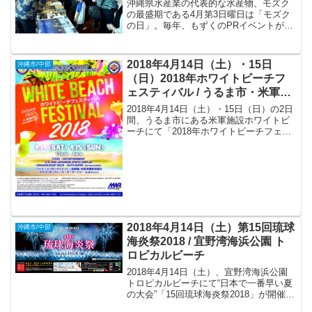
沖縄県水産業の代表的な水産物、モズク
の最盛期である4月第3日曜日は「モズク
の日」。毎年、もずくのPRイベントが沖
縄各地で開催されます。
2018年4月14日（土）・15日
沖縄市/中部
（日）2018年ホワイトビーチフ
ェスティバル / うるま市・米軍施
設ホワイトビーチ
2018年4月14日（土）・15日（日）の2日
間、うるま市にある米軍施設ホワイトビ
ーチにて「2018年ホワイトビーチフェス
ティバル」が開催されます。
2018年4月14日（土）第15回琉球
沖縄市/中部
海炎祭2018 / 宜野湾海浜公園 ト
ロピカルビーチ
2018年4月14日（土）、宜野湾海浜公園
トロピカルビーチにて“日本で一番早い夏
の大会”「15回琉球海炎祭2018」が開催さ
れます！