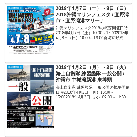
2018年4月7日（土）・8日（日）
沖縄市/中部
2018沖縄マリンフェスタ / 宜野湾
市・宜野湾港マリーナ
沖縄マリンフェスタ2018の概要開催日時
2018年4月7日（土）10:00～17:002018年
4月8日（日）10:00～16:00会場宜野湾港
マリーナ 特設会場（〒901-2224 沖縄県宜
野湾市真志喜4丁目4-1）アクセス* 那覇空
港か...
2018年4月2日（月）・3日（火）
沖縄市/中部
海上自衛隊 練習艦隊 一般公開 /
沖縄市 中城湾新港 東埠頭
海上自衛隊 練習艦隊 一般公開の概要開催
日時2018年4月2日（月）13:00～
15:002018年4月3日（火）09:00～11:30会
場沖縄市 中城湾新港 東埠頭アクセス※湾
内に駐車場あり。入場無料※事前申込等
は、必要ありません。お問い...