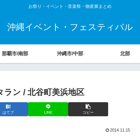
お祭り・イベント・音楽祭・物産展まとめ
沖縄イベント・フェスティバル
那覇市/南部
沖縄市/中部
北部
タラン / 北谷町美浜地区
はてブ
LINE
コピー
2014.11.15