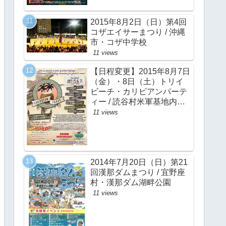
2015年8月2日（日）第4回
コザエイサーまつり / 沖縄
市・コザ中学校
11 views
【日程変更】2015年8月7日
（金）・8日（土）トリイ
ビーチ・カリビアンパーテ
ィー / 読谷村米軍基地内ト
リイビーチ
11 views
2014年7月20日（日）第21
回漢那ダムまつり / 宜野座
村・漢那ダム湖畔公園
11 views