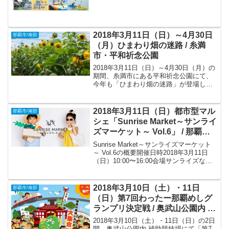
2018年3月11日（日）～4月30日
那覇市/南部
（月）ひまわり畑の迷路 / 糸満
市・平和祈念公園
2018年3月11日（日）～4月30日（月）の
期間、糸満市にある平和祈念公園にて、
今年も「ひまわり畑の迷路」が登場しま
す。
2018年3月11日（日）都市型マル
那覇市/南部
シェ「Sunrise Market～サンライ
ズマーケット～ Vol.6」 / 那覇
市・サンライズなは商店街
Sunrise Market～サンライズマーケット
～ Vol.6の概要開催日時2018年3月11日
（日）10:00〜16:00会場サンライズなは
商店街（〒902-0065 沖縄県那覇市壺屋１
丁目１−４）主催サンライズマーケット実
行委員会共催...
2018年3月10日（土）・11日
那覇市/南部
（日）第7回わったー那覇めしグ
ランプリ決定戦 / 奥武山公園内 補
助競技場
2018年3月10日（土）・11日（日）の2日
間、奥武山公園内 補助競技場にて「第7