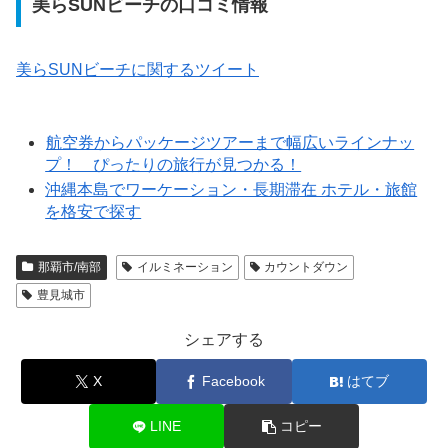
美らSUNビーチの口コミ情報
美らSUNビーチに関するツイート
航空券からパッケージツアーまで幅広いラインナッ
プ！ ぴったりの旅行が見つかる！
沖縄本島でワーケーション・長期滞在 ホテル・旅館
を格安で探す
那覇市/南部
イルミネーション
カウントダウン
豊見城市
シェアする
X
Facebook
はてブ
LINE
コピー