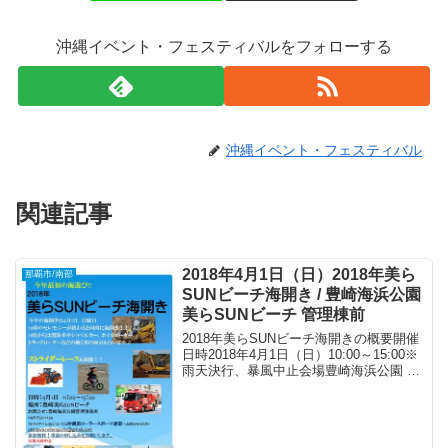
沖縄イベント・フェスティバルをフォローする
沖縄イベント・フェスティバル
関連記事
2018年4月1日（日）2018年美ら
那覇市/南部
SUNビーチ海開き / 豊崎海浜公園
美らSUNビーチ 管理棟前
2018年美らSUNビーチ海開きの概要開催
日時2018年4月1日（日）10:00～15:00※
雨天決行、暴風中止会場豊崎海浜公園 美
らSUNビーチ 管理棟前（〒901-0225 沖
縄県豊見城市字豊崎5-1）アクセス* 那覇
バスターミナルより...