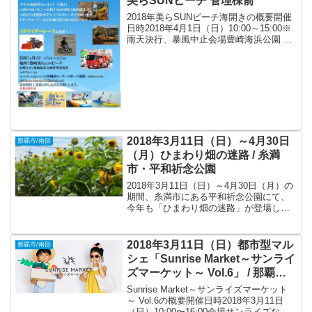
美らSUNビーチ 管理棟前
2018年美らSUNビーチ海開きの概要開催
日時2018年4月1日（日）10:00～15:00※
雨天決行、暴風中止会場豊崎海浜公園 美
らSUNビーチ 管理棟前（〒901-0225 沖
縄県豊見城市字豊崎5-1）アクセス* 那覇
バスターミナルより...
2018年3月11日（日）～4月30日
那覇市/南部
（月）ひまわり畑の迷路 / 糸満
市・平和祈念公園
2018年3月11日（日）～4月30日（月）の
期間、糸満市にある平和祈念公園にて、
今年も「ひまわり畑の迷路」が登場しま
す。
2018年3月11日（日）都市型マル
那覇市/南部
シェ「Sunrise Market～サンライ
ズマーケット～ Vol.6」 / 那覇
市・サンライズなは商店街
Sunrise Market～サンライズマーケット
～ Vol.6の概要開催日時2018年3月11日
（日）10:00〜16:00会場サンライズなは