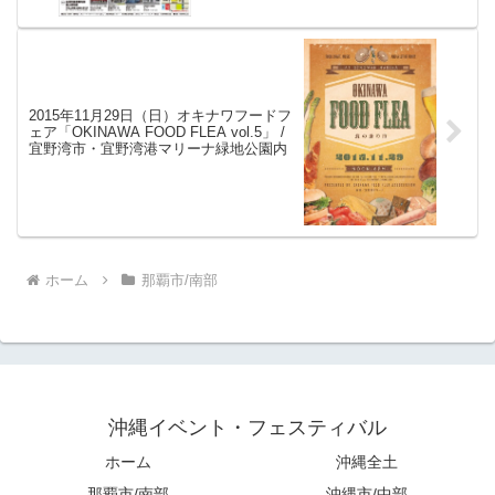
2015年11月29日（日）オキナワフードフ
ェア「OKINAWA FOOD FLEA vol.5」 /
宜野湾市・宜野湾港マリーナ緑地公園内
ホーム
那覇市/南部
沖縄イベント・フェスティバル
ホーム
沖縄全土
那覇市/南部
沖縄市/中部