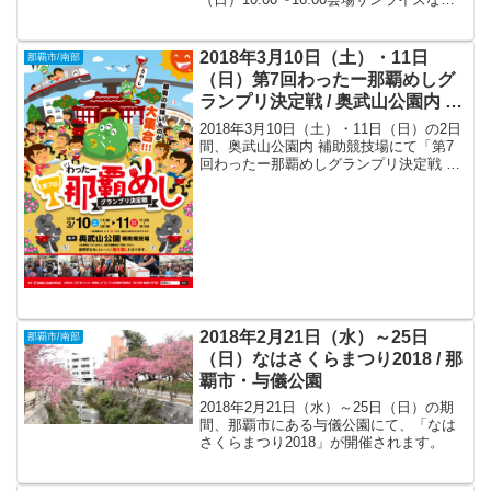
商店街（〒902-0065 沖縄県那覇市壺屋１
丁目１−４）主催サンライズマーケット実
行委員会共催...
2018年3月10日（土）・11日
那覇市/南部
（日）第7回わったー那覇めしグ
ランプリ決定戦 / 奥武山公園内 補
助競技場
2018年3月10日（土）・11日（日）の2日
間、奥武山公園内 補助競技場にて「第7
回わったー那覇めしグランプリ決定戦 」
が開催されます。
2018年2月21日（水）～25日
那覇市/南部
（日）なはさくらまつり2018 / 那
覇市・与儀公園
2018年2月21日（水）～25日（日）の期
間、那覇市にある与儀公園にて、「なは
さくらまつり2018」が開催されます。