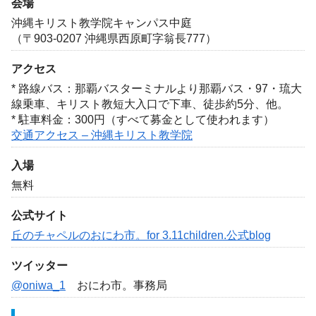
会場
沖縄キリスト教学院キャンパス中庭
（〒903-0207 沖縄県西原町字翁長777）
アクセス
* 路線バス：那覇バスターミナルより那覇バス・97・琉大
線乗車、キリスト教短大入口で下車、徒歩約5分、他。
* 駐車料金：300円（すべて募金として使われます）
交通アクセス – 沖縄キリスト教学院
入場
無料
公式サイト
丘のチャペルのおにわ市。for 3.11children.公式blog
ツイッター
@oniwa_1
おにわ市。事務局