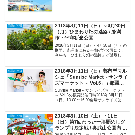
2018年3月11日（日）～4月30日
那覇市/南部
（月）ひまわり畑の迷路 / 糸満
市・平和祈念公園
2018年3月11日（日）～4月30日（月）の
期間、糸満市にある平和祈念公園にて、
今年も「ひまわり畑の迷路」が登場しま
す。
2018年3月11日（日）都市型マル
那覇市/南部
シェ「Sunrise Market～サンライ
ズマーケット～ Vol.6」 / 那覇
市・サンライズなは商店街
Sunrise Market～サンライズマーケット
～ Vol.6の概要開催日時2018年3月11日
（日）10:00〜16:00会場サンライズなは
商店街（〒902-0065 沖縄県那覇市壺屋１
丁目１−４）主催サンライズマーケット実
行委員会共催...
2018年3月10日（土）・11日
那覇市/南部
（日）第7回わったー那覇めしグ
ランプリ決定戦 / 奥武山公園内 補
助競技場