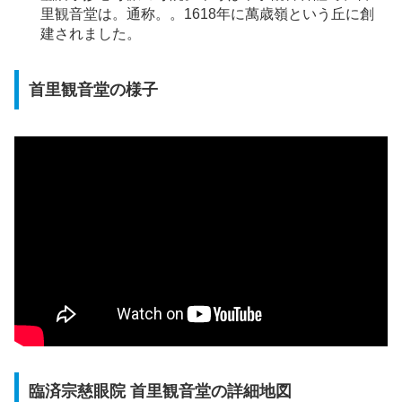
里観音堂は。通称。。1618年に萬歳嶺という丘に創
建されました。
首里観音堂の様子
臨済宗慈眼院 首里観音堂の詳細地図