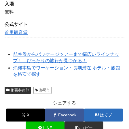
入場
無料
公式サイト
首里観音堂
航空券からパッケージツアーまで幅広いラインナッ
プ！ ぴったりの旅行が見つかる！
沖縄本島でワーケーション・長期滞在 ホテル・旅館
を格安で探す
那覇市/南部
那覇市
シェアする
X
Facebook
はてブ
LINE
コピー