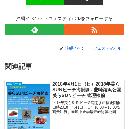
沖縄イベント・フェスティバルをフォローする
沖縄イベント・フェスティバル
関連記事
2018年4月1日（日）2018年美ら
那覇市/南部
SUNビーチ海開き / 豊崎海浜公園
美らSUNビーチ 管理棟前
2018年美らSUNビーチ海開きの概要開催
日時2018年4月1日（日）10:00～15:00※
雨天決行、暴風中止会場豊崎海浜公園 美
らSUNビーチ 管理棟前（〒901-0225 沖
縄県豊見城市字豊崎5-1）アクセス* 那覇
バスターミナルより...