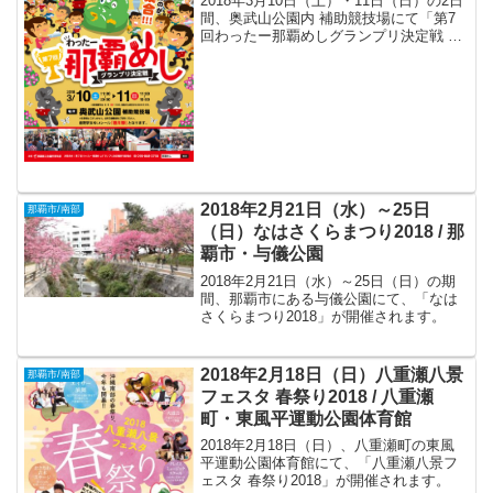
2018年3月10日（土）・11日（日）の2日
間、奥武山公園内 補助競技場にて「第7
回わったー那覇めしグランプリ決定戦 」
が開催されます。
2018年2月21日（水）～25日
那覇市/南部
（日）なはさくらまつり2018 / 那
覇市・与儀公園
2018年2月21日（水）～25日（日）の期
間、那覇市にある与儀公園にて、「なは
さくらまつり2018」が開催されます。
2018年2月18日（日）八重瀬八景
那覇市/南部
フェスタ 春祭り2018 / 八重瀬
町・東風平運動公園体育館
2018年2月18日（日）、八重瀬町の東風
平運動公園体育館にて、「八重瀬八景フ
ェスタ 春祭り2018」が開催されます。