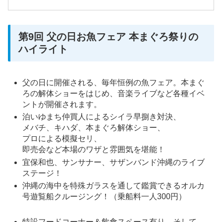
第9回 父の日お魚フェア 本まぐろ祭りの
ハイライト
父の日に開催される、毎年恒例の魚フェア。本まぐ
ろの解体ショーをはじめ、音楽ライブなど各種イベ
ントが開催されます。
泊いゆまち仲買人によるシイラ早捌き対決、
メバチ、キハダ、本まぐろ解体ショー、
プロによる模擬セリ、
即売会など本場のワザと雰囲気を堪能！
宜保和也、サンサナー、サザンバンド沖縄のライブ
ステージ！
沖縄の海中を特殊ガラスを通して鑑賞できるオルカ
号遊覧船クルージング！（乗船料一人300円）
特設フードコーナー＆飲食スペース有り。そして