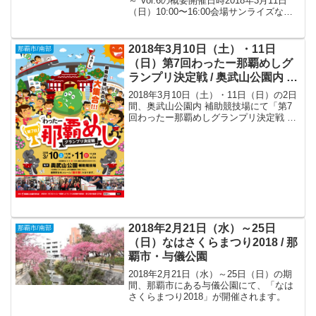
～ Vol.6の概要開催日時2018年3月11日
（日）10:00〜16:00会場サンライズなは
商店街（〒902-0065 沖縄県那覇市壺屋１
丁目１−４）主催サンライズマーケット実
行委員会共催...
2018年3月10日（土）・11日
那覇市/南部
（日）第7回わったー那覇めしグ
ランプリ決定戦 / 奥武山公園内 補
助競技場
2018年3月10日（土）・11日（日）の2日
間、奥武山公園内 補助競技場にて「第7
回わったー那覇めしグランプリ決定戦 」
が開催されます。
2018年2月21日（水）～25日
那覇市/南部
（日）なはさくらまつり2018 / 那
覇市・与儀公園
2018年2月21日（水）～25日（日）の期
間、那覇市にある与儀公園にて、「なは
さくらまつり2018」が開催されます。