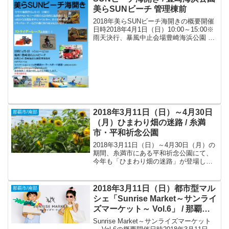
美らSUNビーチ 管理棟前
2018年美らSUNビーチ海開きの概要開催
日時2018年4月1日（日）10:00～15:00※
雨天決行、暴風中止会場豊崎海浜公園 美
らSUNビーチ 管理棟前（〒901-0225 沖
縄県豊見城市字豊崎5-1）アクセス* 那覇
バスターミナルより...
2018年3月11日（日）～4月30日
那覇市/南部
（月）ひまわり畑の迷路 / 糸満
市・平和祈念公園
2018年3月11日（日）～4月30日（月）の
期間、糸満市にある平和祈念公園にて、
今年も「ひまわり畑の迷路」が登場しま
す。
2018年3月11日（日）都市型マル
那覇市/南部
シェ「Sunrise Market～サンライ
ズマーケット～ Vol.6」 / 那覇
市・サンライズなは商店街
Sunrise Market～サンライズマーケット