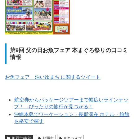
第9回 父の日お魚フェア 本まぐろ祭りの口コミ
情報
お魚フェア 泊いゆまち に関するツイート
航空券からパッケージツアーまで幅広いラインナッ
プ！ ぴったりの旅行が見つかる！
沖縄本島でワーケーション・長期滞在 ホテル・旅館
を格安で探す
那覇市/南部
那覇市
音楽ライブ