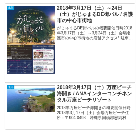
2018年3月17日（土）～24日
北部
（土）がじゅまるDE街バル / 名護
市の中心市街地
がじゅまるDE街バルの概要開催日時2018
年3月17日（土）～3月24日（土）会場名
護市の中心市街地の店舗アクセス* 駐車
場：名護漁港と名護市民会館。チケット3
月1日より街バルチケット1枚1000円を
『限定1,200枚』販売。オリジナルコー...
2018年3月17日（土）万座ビーチ
北部
海開き / ANAインターコンチネン
タル万座ビーチリゾート
2018年万座ビーチ海開きの概要開催日時
2018年3月17日（土）会場万座ビーチ住
所：〒904-0493 沖縄県国頭郡恩納村字
瀬良垣2260番地アクセス* 空港リムジン
バスの月桃号・芭蕉号：那覇空港より乗
車し、ANAインターコンチネンタル万...