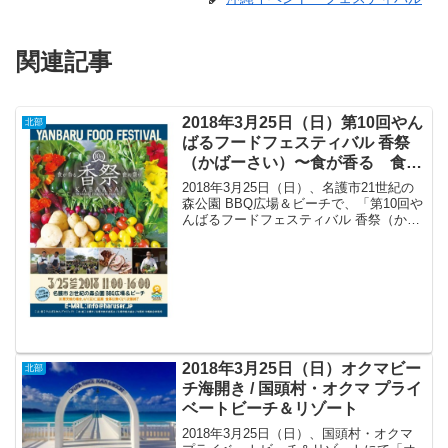
関連記事
2018年3月25日（日）第10回やん
北部
ばるフードフェスティバル 香祭
（かばーさい）〜食が香る 食の
祭〜 / 名護市21世紀の森公園
2018年3月25日（日）、名護市21世紀の
BBQ広場＆ビーチ
森公園 BBQ広場＆ビーチで、「第10回や
んばるフードフェスティバル 香祭（かば
ーさい）〜食が香る 食の祭〜」が開催
されます。
2018年3月25日（日）オクマビー
北部
チ海開き / 国頭村・オクマ プライ
ベートビーチ＆リゾート
2018年3月25日（日）、国頭村・オクマ