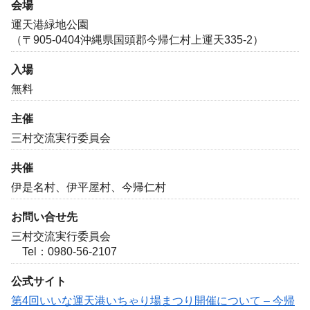
会場
運天港緑地公園
（〒905-0404沖縄県国頭郡今帰仁村上運天335-2）
入場
無料
主催
三村交流実行委員会
共催
伊是名村、伊平屋村、今帰仁村
お問い合せ先
三村交流実行委員会
Tel：0980-56-2107
公式サイト
第4回いいな運天港いちゃり場まつり開催について – 今帰