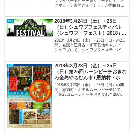
プライベートビーチ＆リゾートにて「オ
クマビーチ海開きイベント」が開催れま
す。
2018年3月24日（土）・25日
北部
（日）シュワブフェスティバル
（シュワブ・フェスト）2018 / 名
護市辺野古・米軍基地キャンプ・
2018年3月24日（土）・25日（日）の2日
シュワブ
間、名護市辺野古・米軍基地キャンプ・
シュワブにて、シュワブフェスティバル
（シュワブ・フェスト）2018が開催され
ます。
2018年3月23日（金）～25日
北部
（日）第25回ムーンビーチおきな
わ全島やちむん市 / 恩納村・ホテ
ルムーンビーチ
2018年3月23日（金）～25日（日）の期
間、恩納村・ホテルムーンビーチにて、
「第25回ムーンビーチおきなわ全島やち
むん市」が開催されます。