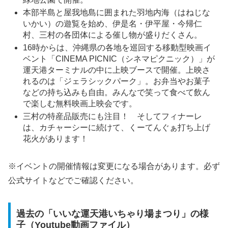
本部半島と屋我地島に囲まれた羽地内海（はねじな
いかい）の遊覧を始め、伊是名・伊平屋・今帰仁
村、三村の各団体による催し物が盛りだくさん。
16時からは、沖縄県の各地を巡回する移動型映画イ
ベント「CINEMA PICNIC（シネマピクニック）」が
運天港ターミナルの中に上映ブースで開催。上映さ
れるのは「ジェラシックパーク」。お弁当やお菓子
などの持ち込みも自由。みんなで笑って食べて飲ん
で楽しむ無料映画上映会です。
三村の特産品販売にも注目！ そしてフィナーレ
は、カチャーシーに続けて、くーてんぐぁ打ち上げ
花火があります！
※イベントの開催情報は変更になる場合があります。必ず
公式サイトなどでご確認ください。
過去の「いいな運天港いちゃり場まつり」の様
子（Youtube動画ファイル）