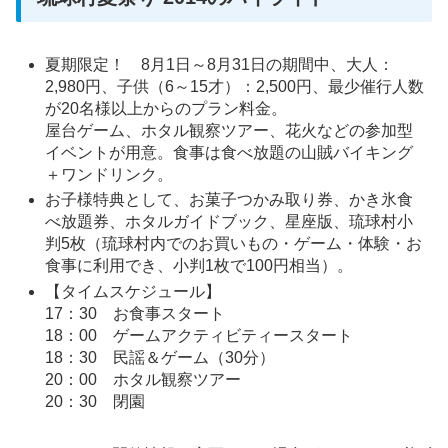
夏期限定！ 8月1日～8月31日の期間中、大人：
2,980円、子供（6～15才）：2,500円、最少催行人数
が20名様以上からのプラン料金。
屋台ゲーム、ホタル観察ツアー、花火などの参加型
イベントが用意。食事は食べ放題の山賊バイキング
＋ワンドリンク。
お子様特典として、お菓子つかみ取り券、かき氷食
べ放題券、ホタルガイドブック、星座版、琉球村小
判5枚（琉球村内でのお買いもの・ゲーム・体験・お
食事に利用でき、小判1枚で100円相当）。
【タイムスケジュール】
17：30 お食事スタート
18：00 ゲームアクティビティースタート
18：30 民謡＆ゲーム（30分）
20：00 ホタル観察ツアー
20：30 閉園