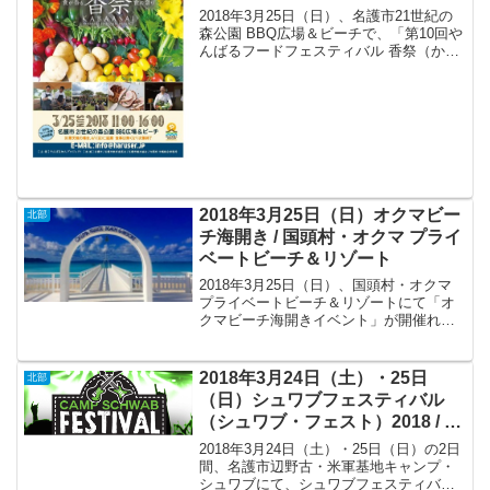
祭〜 / 名護市21世紀の森公園
2018年3月25日（日）、名護市21世紀の
BBQ広場＆ビーチ
森公園 BBQ広場＆ビーチで、「第10回や
んばるフードフェスティバル 香祭（かば
ーさい）〜食が香る 食の祭〜」が開催
されます。
2018年3月25日（日）オクマビー
北部
チ海開き / 国頭村・オクマ プライ
ベートビーチ＆リゾート
2018年3月25日（日）、国頭村・オクマ
プライベートビーチ＆リゾートにて「オ
クマビーチ海開きイベント」が開催れま
す。
2018年3月24日（土）・25日
北部
（日）シュワブフェスティバル
（シュワブ・フェスト）2018 / 名
護市辺野古・米軍基地キャンプ・
2018年3月24日（土）・25日（日）の2日
シュワブ
間、名護市辺野古・米軍基地キャンプ・
シュワブにて、シュワブフェスティバル