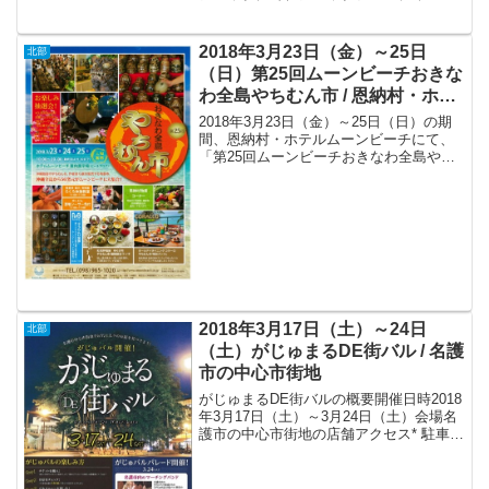
（シュワブ・フェスト）2018が開催され
ます。
2018年3月23日（金）～25日
北部
（日）第25回ムーンビーチおきな
わ全島やちむん市 / 恩納村・ホテ
ルムーンビーチ
2018年3月23日（金）～25日（日）の期
間、恩納村・ホテルムーンビーチにて、
「第25回ムーンビーチおきなわ全島やち
むん市」が開催されます。
2018年3月17日（土）～24日
北部
（土）がじゅまるDE街バル / 名護
市の中心市街地
がじゅまるDE街バルの概要開催日時2018
年3月17日（土）～3月24日（土）会場名
護市の中心市街地の店舗アクセス* 駐車
場：名護漁港と名護市民会館。チケット3
月1日より街バルチケット1枚1000円を
『限定1,200枚』販売。オリジナルコー...