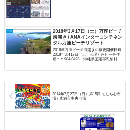
2018年3月17日（土）万座ビーチ
北部
海開き / ANAインターコンチネン
タル万座ビーチリゾート
2018年万座ビーチ海開きの概要開催日時
2018年3月17日（土）会場万座ビーチ住
所：〒904-0493 沖縄県国頭郡恩納村字
瀬良垣2260番地アクセス* 空港リムジン
バスの月桃号・芭蕉号：那覇空港より乗
車し、ANAインターコンチネンタル万...
2014年7月27日（日）第15回 ちむちむ市
場 / 糸満市中央市場