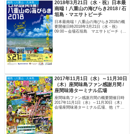
フェリーで那覇泊港から兼城港まで約4...
2018年3月21日（水・祝）日本最
離島（八重山・久米島・宮古島・他）
南端！八重山の海びらき2018 / 石
垣島・マエサトビーチ
日本最南端！八重山の海びらき2018の概
要開催日時2018年3月21日（水・祝）
09:00～会場石垣島 マエサトビーチ（日
本、〒907-0002 沖縄県石垣市真栄里354-
1）アクセス駐車場は、ANAインターコン
チネンタル石垣リゾート様の駐...
2017年11月1日（水）～11月30日
離島（八重山・久米島・宮古島・他）
（木）座間味島ファン感謝月間 /
座間味港ターミナル広場
座間味島ファン感謝月間の概要開催日時
2017年11月1日（水）～11月30日（木）
会場座間味港ターミナル広場、他（〒
901-3402 沖縄県座間味村座間味地先1-
1）アクセス* 那覇泊港から座間味港まで
「フェリーざまみ」で120分、高速船「...