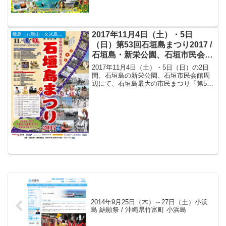
2017年11月4日（土）・5日
離島（八重山・久米島・宮古島・他）
（日）第53回石垣島まつり2017 /
石垣島・新栄公園、石垣市民会館
周辺
2017年11月4日（土）・5日（日）の2日
間、石垣島の新栄公園、石垣市民会館周
辺にて、石垣島最大の市民まつり「第53
回石垣島まつり2017」が開催されます。
音楽ライブ、パレード、打ち上げ花火な
どを楽しむことができます。
2014年9月25日（木）～27日（土）小浜
島 結願祭 / 沖縄県竹富町 小浜島