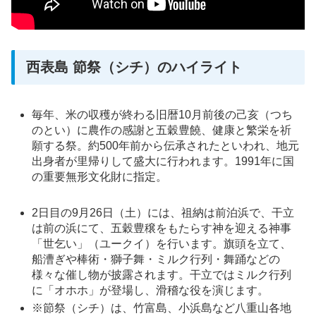
西表島 節祭（シチ）のハイライト
毎年、米の収穫が終わる旧暦10月前後の己亥（つち
のとい）に農作の感謝と五穀豊饒、健康と繁栄を祈
願する祭。約500年前から伝承されたといわれ、地元
出身者が里帰りして盛大に行われます。1991年に国
の重要無形文化財に指定。
2日目の9月26日（土）には、祖納は前泊浜で、干立
は前の浜にて、五穀豊穣をもたらす神を迎える神事
「世乞い」（ユークイ）を行います。旗頭を立て、
船漕ぎや棒術・獅子舞・ミルク行列・舞踊などの
様々な催し物が披露されます。干立ではミルク行列
に「オホホ」が登場し、滑稽な役を演じます。
※節祭（シチ）は、竹富島、小浜島など八重山各地