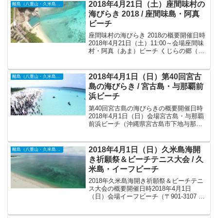
2018年4月21日（土）座間味村の
離島（八重山・久米島・宮古島・他）
海びらき 2018 / 座間味島・阿真
ビーチ
座間味村の海びらき 2018の概要開催日時
2018年4月21日（土）11:00～会場座間味
村・阿真（あま）ビーチ くじらの郷（〒
901-3403 沖縄県島尻郡座間味村字阿
真）アクセス* 那覇泊港から座間味港まで
「フェリーざまみ」で120分、...
2018年4月1日（日）第40回宮古
離島（八重山・久米島・宮古島・他）
島の海びらき / 宮古島・与那覇前
浜ビーチ
第40回宮古島の海びらきの概要開催日時
2018年4月1日（日）会場宮古島・与那覇
前浜ビーチ（沖縄県宮古島市下地与那覇
1199-1）アクセス* 宮古島へのアクセスは
現在、飛行機のみとなり、フェリーの運
航はありません。* 空路は東京(羽田)か
2018年4月1日（日）久米島海開
離島（八重山・久米島・宮古島・他）
ら...
き祈願祭＆ビーチテニス大会 / 久
米島・イーフビーチ
2018年久米島海開き祈願祭＆ビーチテニ
ス大会の概要開催日時2018年4月1日
（日）会場イーフビーチ（〒901-3107 島
尻郡久米島町謝名堂）アクセス* 飛行機で
那覇空港から久米島空港まで約25分。*