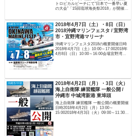
トロピカルビーチにて“日本で一番早い夏
の大会”「15回琉球海炎祭2018」が開催さ
れます！
2018年4月7日（土）・8日（日）
沖縄市/中部
2018沖縄マリンフェスタ / 宜野湾
市・宜野湾港マリーナ
沖縄マリンフェスタ2018の概要開催日時
2018年4月7日（土）10:00～17:002018年
4月8日（日）10:00～16:00会場宜野湾港
マリーナ 特設会場（〒901-2224 沖縄県宜
野湾市真志喜4丁目4-1）アクセス* 那覇空
港か...
2018年4月2日（月）・3日（火）
沖縄市/中部
海上自衛隊 練習艦隊 一般公開 /
沖縄市 中城湾新港 東埠頭
海上自衛隊 練習艦隊 一般公開の概要開催
日時2018年4月2日（月）13:00～
15:002018年4月3日（火）09:00～11:30会
場沖縄市 中城湾新港 東埠頭アクセス※湾
内に駐車場あり。入場無料※事前申込等
は、必要ありません。お問い...