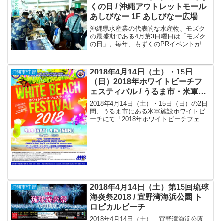
くの日 / 沖縄アウトレットモール
あしびなー 1F あしびなー広場
沖縄県水産業の代表的な水産物、モズク
の最盛期である4月第3日曜日は「モズク
の日」。毎年、もずくのPRイベントが沖
縄各地で開催されます。
2018年4月14日（土）・15日
沖縄市/中部
（日）2018年ホワイトビーチフ
ェスティバル / うるま市・米軍施
設ホワイトビーチ
2018年4月14日（土）・15日（日）の2日
間、うるま市にある米軍施設ホワイトビ
ーチにて「2018年ホワイトビーチフェス
ティバル」が開催されます。
2018年4月14日（土）第15回琉球
沖縄市/中部
海炎祭2018 / 宜野湾海浜公園 ト
ロピカルビーチ
2018年4月14日（土）、宜野湾海浜公園