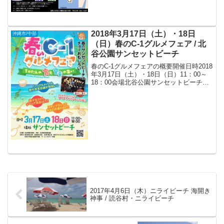
2018年3月17日（土）・18日
沖縄市/中部
（日）春のC-1グルメフェア / 北
谷公園サンセットビーチ
春のC-1グルメフェアの概要開催日時2018
年3月17日（土）・18日（日）11：00～
18：00会場北谷公園サンセットビーチ
（〒904-0115 沖縄県中頭郡北谷町美浜2
丁目）アクセス* 那覇バスターミナルから
沖縄バス・琉球バス20番の名...
2017年4月6日（木）ニライビーチ 海開き
神事 / 読谷村・ニライビーチ