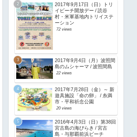
2017年9月17日（日）トリ
イビーチ開放デー / 読谷
村・米軍基地内トリイステ
ーション
72 views
2017年9月4日（月）波照間
島のムシャーマ / 波照間島
22 views
2017年7月28日（金）～ 新
遊具施設「命の卵」 / 糸満
市・平和祈念公園
20 views
2016年4月3日（日）第38回
宮古島の海びらき / 宮古
島・与那覇前浜ビーチ