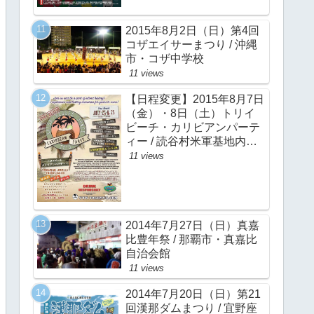
2015年8月2日（日）第4回
コザエイサーまつり / 沖縄
市・コザ中学校
11 views
【日程変更】2015年8月7日
（金）・8日（土）トリイ
ビーチ・カリビアンパーテ
ィー / 読谷村米軍基地内ト
リイビーチ
11 views
2014年7月27日（日）真嘉
比豊年祭 / 那覇市・真嘉比
自治会館
11 views
2014年7月20日（日）第21
回漢那ダムまつり / 宜野座