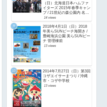
（日）北海道日本ハムファ
イターズ 2015年春季キャン
プ / 21世紀の森公園内 名護
市営球場
14 views
2018年4月1日（日）2018
年美らSUNビーチ海開き /
豊崎海浜公園 美らSUNビー
チ 管理棟前
13 views
2014年7月27日（日）第3回
コザエイサーまつり / 沖縄
市・コザ中学校
13 views