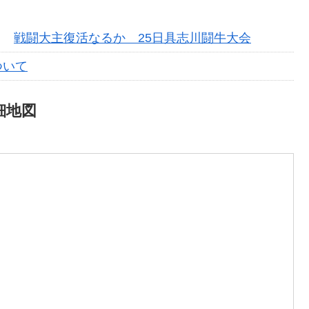
日）
戦闘大主復活なるか 25日具志川闘牛大会
ついて
細地図