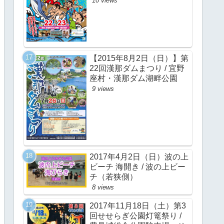
10 views
【2015年8月2日（日）】第
22回漢那ダムまつり / 宜野
座村・漢那ダム湖畔公園
9 views
2017年4月2日（日）波の上
ビーチ 海開き / 波の上ビー
チ（若狭側）
8 views
2017年11月18日（土）第3
回せせらぎ公園灯篭祭り /