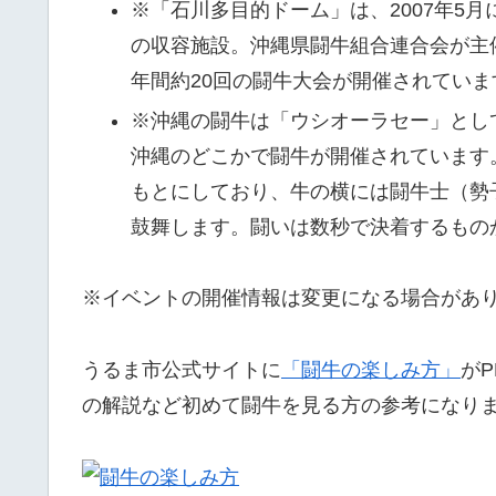
※「石川多目的ドーム」は、2007年5月
の収容施設。沖縄県闘牛組合連合会が主
年間約20回の闘牛大会が開催されていま
※沖縄の闘牛は「ウシオーラセー」とし
沖縄のどこかで闘牛が開催されています
もとにしており、牛の横には闘牛士（勢
鼓舞します。闘いは数秒で決着するもの
※イベントの開催情報は変更になる場合があ
うるま市公式サイトに
「闘牛の楽しみ方」
が
の解説など初めて闘牛を見る方の参考になり