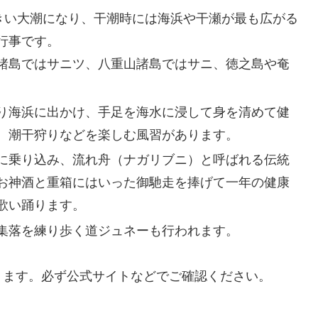
大きい大潮になり、干潮時には海浜や干瀬が最も広がる
行事です。
諸島ではサニツ、八重山諸島ではサニ、徳之島や奄
り海浜に出かけ、手足を海水に浸して身を清めて健
、潮干狩りなどを楽しむ風習があります。
に乗り込み、流れ舟（ナガリブニ）と呼ばれる伝統
お神酒と重箱にはいった御馳走を捧げて一年の健康
歌い踊ります。
集落を練り歩く道ジュネーも行われます。
ります。必ず公式サイトなどでご確認ください。