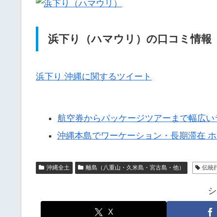
浜下り（ハマウリ）の口コミ情報
浜下り 沖縄に関するツイート
航空券からパッケージツアーまで幅広い
沖縄本島でワーケーション・長期滞在 
沖縄全土
離島（八重山・久米島・宮古島・他）
伝統
シ
X