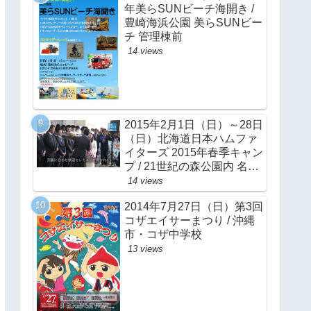
年美らSUNビーチ海開き /
豊崎海浜公園 美らSUNビー
チ 管理棟前
14 views
2015年2月1日（日）～28日
（日）北海道日本ハムファ
イターズ 2015年春季キャン
プ / 21世紀の森公園内 名護
市営球場
14 views
2014年7月27日（日）第3回
コザエイサーまつり / 沖縄
市・コザ中学校
13 views