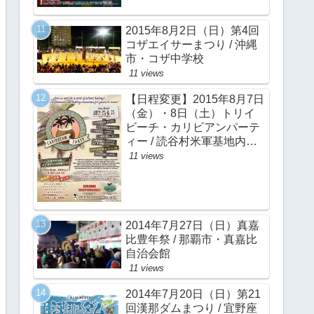
2015年8月2日（日）第4回
コザエイサーまつり / 沖縄
市・コザ中学校
11 views
【日程変更】2015年8月7日
（金）・8日（土）トリイ
ビーチ・カリビアンパーテ
ィー / 読谷村米軍基地内ト
リイビーチ
11 views
2014年7月27日（日）真嘉
比豊年祭 / 那覇市・真嘉比
自治会館
11 views
2014年7月20日（日）第21
回漢那ダムまつり / 宜野座