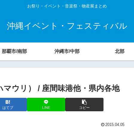
お祭り・イベント・音楽祭・物産展まとめ
沖縄イベント・フェスティバル
那覇市/南部
沖縄市/中部
北部
（ハマウリ） / 座間味港他・県内各地
はてブ
LINE
コピー
2015.04.05