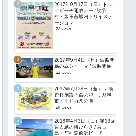
2017年9月17日（日）トリ
イビーチ開放デー / 読谷
村・米軍基地内トリイステ
ーション
72 views
2017年9月4日（月）波照間
島のムシャーマ / 波照間島
22 views
2017年7月28日（金）～ 新
遊具施設「命の卵」 / 糸満
市・平和祈念公園
20 views
2016年4月3日（日）第38回
宮古島の海びらき / 宮古
島・与那覇前浜ビーチ